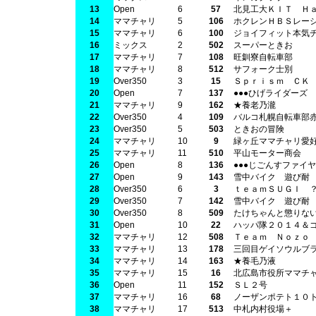
13
Open
6
57
北見工大ＫＩＴ Ｈ
14
ママチャリ
5
106
ホクレンＨＢＳレー
15
ママチャリ
6
100
ジョイフィット本気
16
ミックス
2
502
スーパーときお
17
ママチャリ
7
108
旺釧寮自転車部
18
ママチャリ
8
512
サフォーク士別
19
Over350
3
15
Ｓｐｒｉｓｍ ＣＫ
20
Open
7
137
●●●ひげライダーズ
21
ママチャリ
9
162
★養老乃瀧
22
Over350
4
109
バルコ札幌自転車部
23
Over350
5
503
ときおの冒険
24
ママチャリ
10
9
緑ヶ丘ママチャリ愛
25
ママチャリ
11
510
平山モーター商会
26
Open
8
136
●●●じごんすファイ
27
Open
9
143
雪中バイク 遊び耐
28
Over350
6
3
ｔｅａｍＳＵＧＩ
29
Over350
7
142
雪中バイク 遊び耐
30
Over350
8
509
たけちゃんと懲りな
31
Open
10
22
ハッパ隊２０１４＆
32
ママチャリ
12
508
Ｔｅａｍ Ｎｏｚｏ
33
ママチャリ
13
178
三回目ゲイソウルブ
34
ママチャリ
14
163
★養毛乃液
35
ママチャリ
15
16
北広島市役所ママチ
36
Open
11
152
ＳＬ２号
37
ママチャリ
16
68
ノーザンポテト１０
38
ママチャリ
17
513
中札内村役場＋