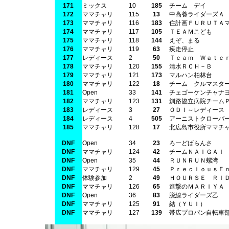
171
ミックス
10
185
チーム デイ
172
ママチャリ
115
13
中高養ライダーズＡ
173
ママチャリ
116
183
住計画ＦＵＲＵＴＡ
174
ママチャリ
117
105
ＴＥＡＭこども
175
ママチャリ
118
144
えぞ、まる
176
ママチャリ
119
63
疾走停止
177
レディース
2
50
Ｔｅａｍ Ｗａｔｅ
178
ママチャリ
120
155
清水ＲＣＨ－Ｂ
179
ママチャリ
121
173
マルハン柏林台
180
ママチャリ
122
18
チーム クルマスタ
181
Open
33
141
チェゴーケンチャナ
182
ママチャリ
123
131
釧路協立病院チーム
183
レディース
3
27
ＯＤＩ～レディース
184
レディース
4
505
アーニストクローバ
185
ママチャリ
128
17
北広島市役所ママチ
DNF
Open
34
23
ろーどばらんさ
DNF
ママチャリ
124
42
チームＮＡＩＧＡＩ
DNF
Open
35
44
ＲＵＮＲＵＮ螺湾
DNF
ママチャリ
129
45
ＰｒｅｃｉｏｕｓＥ
DNF
体験参加
2
49
ＨＯＵＲＳＥ ＲＩ
DNF
ママチャリ
126
65
進撃のＭＡＲＩＹＡ
DNF
Open
36
83
脱線ライダーズ乙
DNF
ママチャリ
125
91
結（ＹＵＩ）
DNF
ママチャリ
127
139
帯広プロパン自転車