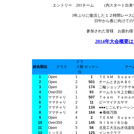
エントリー 201チーム （内スタート出来
3年ぶりに復活した１２時間レース
日中から夜に向けての
参加された皆様 お疲れ様
2014年大会概要
クラ
総合順位
クラス
ス順
ゼッケン
チー
位
1
Open
1
1
ＴＥＡＭ Ｓｕｐｅ
2
Open
2
501
チームときおＫＢＣ
3
Open
3
174
二輪ショップツチヤ
4
Over350
1
93
チームＳＵＮ上士幌
5
ママチャリ
1
507
Ｔｅａｍ Ｙａｍａ
6
ママチャリ
2
11
ビーマイナカヤマ
7
ママチャリ
3
134
●●●じごんすレーシ
8
ママチャリ
4
164
★養殖乃鶏
9
Open
4
2
ＴＥＡＭ Ｓｕｐｅ
10
Over350
2
145
ＮＩＳＨＩＢＵ会
11
Open
5
58
北見工大玉ねぎ倶楽
12
ミックス
1
125
インカクラブ