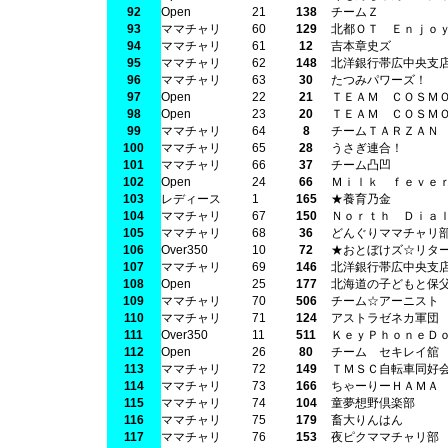
92
Open
21
138
チームＺ
93
ママチャリ
60
129
北都ＯＴ Ｅｎｊｏ
94
ママチャリ
61
12
吉本章史ズ
95
ママチャリ
62
148
北洋銀行帯広中央支
96
ママチャリ
63
30
たつみパワーズ！
97
Open
22
21
ＴＥＡＭ ＣＯＳＭ
98
Open
23
20
ＴＥＡＭ ＣＯＳＭ
99
ママチャリ
64
8
チームＴＡＲＺＡＮ
100
ママチャリ
65
28
うさぎ連合！
101
ママチャリ
66
37
チーム凸凹
102
Open
24
66
Ｍｉｌｋ ｆｅｖｅ
103
レディース
1
165
★養育乃金
104
ママチャリ
67
150
Ｎｏｒｔｈ Ｄｉａ
105
ママチャリ
68
36
どんぐりママチャリ
106
Over350
10
72
★おとぼけズ☆リタ
107
ママチャリ
69
146
北洋銀行帯広中央支
108
Open
25
177
北海道の子どもと保
109
ママチャリ
70
506
チーム☆アーニスト
110
ママチャリ
71
124
アストラゼネカ軍団
111
Over350
11
511
ＫｅｙＰｈｏｎｅＤ
112
Open
26
80
チーム セキレイ舘
113
ママチャリ
72
149
ＴＭＳＣ自転車同好
114
ママチャリ
73
166
ちゃーりーＨＡＭＡ
115
ママチャリ
74
104
童夢想野倶楽部
116
ママチャリ
75
179
畜大りんはん
117
ママチャリ
76
153
夜ピクママチャリ部