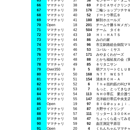
65
ママチャリ
37
38
モンキー・Ｄ・タニ
66
ママチャリ
38
69
ＰＤＣＡサイクリン
67
ママチャリ
39
176
二輪ショップツチヤ
68
ママチャリ
40
52
ドートウ帯広Ｂ
69
ママチャリ
41
180
解剖ホエールズ
70
Open
18
201
チーム十勝ＳＷメガ
71
ママチャリ
42
504
チーム タイキ
72
ママチャリ
43
10
ＨＩ－ＨＡＴＳ
73
ママチャリ
44
86
みのの家
74
ママチャリ
45
96
市立釧路総合病院マ
75
ママチャリ
46
53
コバル・ミサス
76
ママチャリ
47
171
みやまくわがーズ
77
ママチャリ
48
88
とかち福祉友の会（
78
ママチャリ
49
85
キリタニサン
79
Over350
9
5
萌アスリートＣＬＵ
80
ママチャリ
50
168
ＮＴＴ ＷＥＳＴ
81
ママチャリ
51
154
清水ＲＣＨ－Ａ
82
ママチャリ
52
6
Ｔｈｅ括約筋の叫び
83
ママチャリ
53
7
もっと、とってきな
84
ママチャリ
54
113
ＮＨＯ帯広 要介護
85
ママチャリ
55
147
北洋銀行帯広中央支
86
Open
19
97
ＢＩＧ＠ｏｙａｊｉ
87
ママチャリ
56
87
大野サイクリング
88
ママチャリ
57
111
リッター１３００Ｋ
89
ママチャリ
58
47
ちょっくら走ってみ
90
ママチャリ
59
92
血圧測定平原荘
91
Open
20
4
くもんちゃんママチ