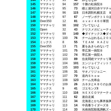
144
ママチャリ
93
48
みなもなみ
145
ママチャリ
94
157
十勝の杜病院Ｂ
146
ママチャリ
95
73
瞳と浦河日赤ママチ
147
ママチャリ
96
115
日本調剤札幌支店 
148
ママチャリ
97
67
ノーザンポテト１０
149
Over350
12
81
ｏｖｅｒ４６０軍団
150
ママチャリ
98
102
ブレてないよ
151
Open
32
43
ナリスメガビューテ
152
ママチャリ
99
140
◆ダイナックス◆ダ
153
ママチャリ
100
76
チームはれるん２０
154
ミックス
8
55
ＴＥＡＭ ＫＡＺＵ
155
Over350
13
71
夏をあきらめないで
156
ママチャリ
101
75
帯広第一病院Ｂ
157
ママチャリ
102
74
帯広第一病院Ａ
158
ママチャリ
103
89
住友悶絶ママチャリ
159
ママチャリ
104
101
エンジョイフィット
160
ママチャリ
105
103
キレてないよ
161
ママチャリ
106
31
サオノリジョニー
162
ママチャリ
107
70
道内Ｓｈｏｗ
163
ママチャリ
108
123
チーム光寿会
164
ママチャリ
109
26
カネタとＫＢＣのお
165
ミックス
9
41
ゴエモンズⅡ
166
ママチャリ
110
116
ＮＥＸＣＯマナーテ
167
ママチャリ
111
62
速自走滅
168
ママチャリ
112
34
北海道とかち豚丼振
169
ママチャリ
113
14
中高養ライダーズＢ
170
ママチャリ
114
33
光南病院順風満帆ズ