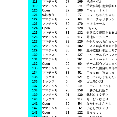
118
ママチャリ
77
169
池崎ペダル
119
ママチャリ
78
79
千歳科学技術大学Ｃ
120
Open
27
186
Ｙｏｓｈｉｋｉ
121
体験参加
1
77
レッドちゃんちゃん
122
ママチャリ
79
64
Ｍｒ．チャリドレン
123
ママチャリ
80
170
さけるチーム
124
Open
28
120
○ちゃん
125
ママチャリ
81
132
釧路協立病院ＰＢＲ
126
ママチャリ
82
117
菊池レーシング。
127
ママチャリ
83
126
かおりかおるかまん
128
ママチャリ
84
182
Ｔｅａｍ鼻差ｄｅ２
129
ママチャリ
85
98
北海道銀行帯広エリ
130
ミックス
4
127
マクドナルドハウス
131
ママチャリ
86
161
ｔｅｌｅｍａｔｉｃ
132
Open
29
60
チーム裸心プロジェ
133
ママチャリ
87
110
バルコ札幌自転車部
134
ママチャリ
88
51
Ｔｅａｍ Ｗａｔｅ
135
ミックス
5
121
どっこいしょちくだ
136
ミックス
6
40
ゴエモンズⅠ
137
ママチャリ
89
19
チーム ４ビット
138
ママチャリ
90
158
十勝の杜病院Ｃ
139
ママチャリ
91
130
北都ＯＴ女子？
140
ミックス
7
119
ちーむ・ゆとり
141
Open
30
54
なかむらまさとし
142
ママチャリ
92
32
いとしのチェリー
143
Open
31
122
Ｓｅｅｄｓ